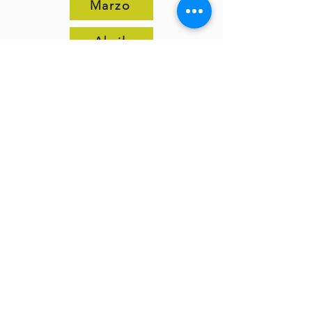
Marzo
Abril
Mayo
Junio
Julio
Agosto
Septiembre
Octubre
Noviembre